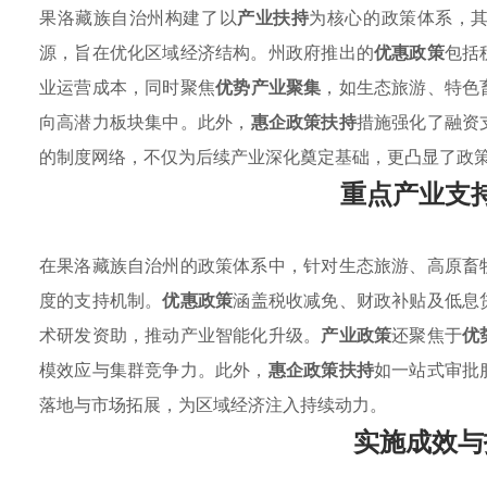
果洛藏族自治州构建了以
产业扶持
为核心的政策体系，
源，旨在优化区域经济结构。州政府推出的
优惠政策
包括
业运营成本，同时聚焦
优势产业聚集
，如生态旅游、特色
向高潜力板块集中。此外，
惠企政策扶持
措施强化了融资
的制度网络，不仅为后续产业深化奠定基础，更凸显了政
重点产业支
在果洛藏族自治州的政策体系中，针对生态旅游、高原畜
度的支持机制。
优惠政策
涵盖税收减免、财政补贴及低息
术研发资助，推动产业智能化升级。
产业政策
还聚焦于
优
模效应与集群竞争力。此外，
惠企政策扶持
如一站式审批
落地与市场拓展，为区域经济注入持续动力。
实施成效与